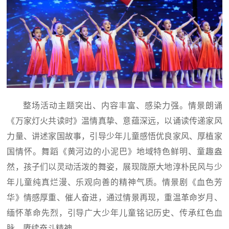
整场活动主题突出、内容丰富、感染力强。情景朗诵
《万家灯火共读时》温情真挚、意蕴深远，以诵读传递家风
力量、讲述家国故事，引导少年儿童感悟优良家风、厚植家
国情怀。舞蹈《黄河边的小泥巴》地域特色鲜明、童趣盎
然，孩子们以灵动活泼的舞姿，展现陇原大地淳朴民风与少
年儿童纯真烂漫、乐观向善的精神气质。情景剧《血色芳
华》情感厚重、催人奋进，通过情景再现，重温革命岁月、
缅怀革命先烈，引导广大少年儿童铭记历史、传承红色血
脉、赓续奋斗精神。