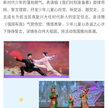
新时代少年的蓬勃朝气。表演唱《我们时刻准备着》旋律昂
扬、誓言铿锵，抒发少年儿童心向党、听党话、跟党走，立
志成长为担当民族复兴大任时代新人的坚定信念。音诗舞
《强国有我》气势恢宏、情感真挚，少年儿童以赤诚之心许
下铮铮誓言，深情告白伟大祖国，将活动氛围推向高潮。