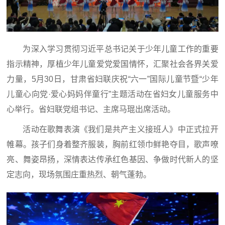
为深入学习贯彻习近平总书记关于少年儿童工作的重要
指示精神，厚植少年儿童爱党爱国情怀，汇聚社会各界关爱
力量，5月30日，甘肃省妇联庆祝“六一”国际儿童节暨“少年
儿童心向党·爱心妈妈伴童行”主题活动在省妇女儿童服务中
心举行。省妇联党组书记、主席马琨出席活动。
活动在歌舞表演《我们是共产主义接班人》中正式拉开
帷幕。孩子们身着整齐服装，胸前红领巾鲜艳夺目，歌声嘹
亮、舞姿昂扬，深情表达传承红色基因、争做时代新人的坚
定志向，现场氛围庄重热烈、朝气蓬勃。