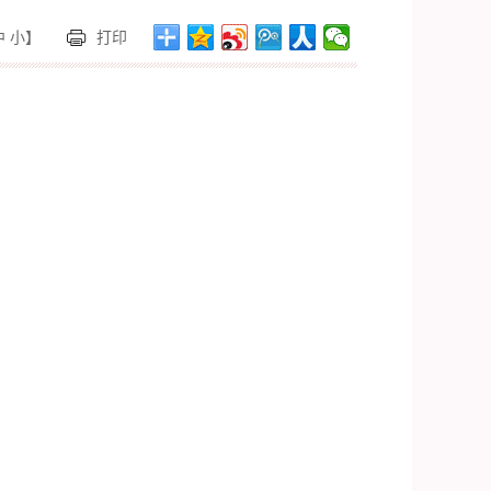
中 小】
打印