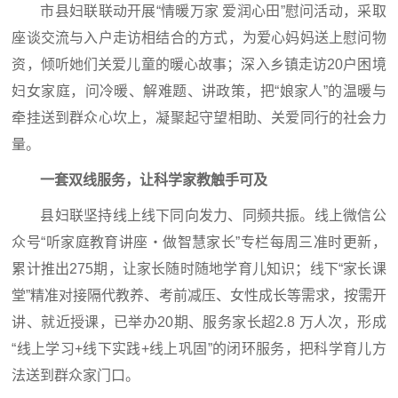
市县妇联联动开展“情暖万家 爱润心田”慰问活动，采取
座谈交流与入户走访相结合的方式，为爱心妈妈送上慰问物
资，倾听她们关爱儿童的暖心故事；深入乡镇走访20户困境
妇女家庭，问冷暖、解难题、讲政策，把“娘家人”的温暖与
牵挂送到群众心坎上，凝聚起守望相助、关爱同行的社会力
量。
一套双线服务，
让科学家教触手可及
县妇联坚持线上线下同向发力、同频共振。线上微信公
众号“听家庭教育讲座・做智慧家长”专栏每周三准时更新，
累计推出275期，让家长随时随地学育儿知识；线下“家长课
堂”
精准对接隔代教养、考前减压、女性成长等需求，
按需开
讲、就近授课，已举办20期、服务家长超2.8 万人次，形成
“线上学习+线下实践+线上巩固”的闭环服务，把科学育儿方
法送到群众家门口。