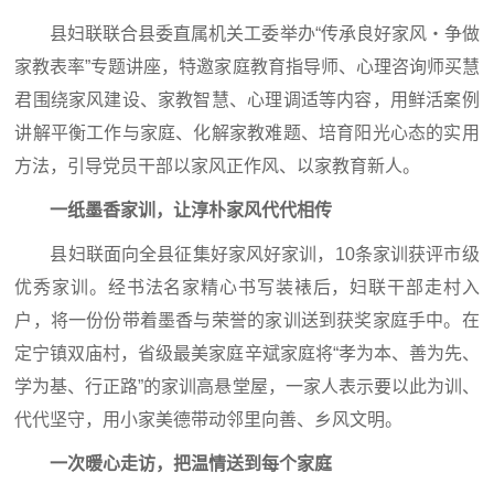
县妇联联合县委直属机关工委举办“传承良好家风・争做
家教表率”专题讲座，特邀家庭教育指导师、心理咨询师买慧
君围绕家风建设、家教智慧、心理调适等内容，用鲜活案例
讲解平衡工作与家庭、化解家教难题、培育阳光心态的实用
方法，引导党员干部以家风正作风、以家教育新人。
一纸墨香家训，
让淳朴家风代代相传
县妇联面向全县征集好家风好家训，10条家训获评市级
优秀家训。经书法名家精心书写装裱后，妇联干部走村入
户，将一份份带着墨香与荣誉的家训送到获奖家庭手中。在
定宁镇双庙村，省级最美家庭辛斌家庭将“孝为本、善为先、
学为基、行正路”的家训高悬堂屋，一家人表示要以此为训、
代代坚守，用小家美德带动邻里向善、乡风文明。
一次暖心走访，
把温情送到每个家庭