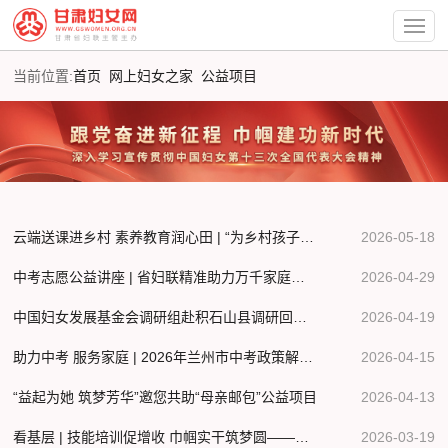
当前位置:
首页
网上妇女之家
公益项目
云端送课进乡村 素养教育润心田 | “为乡村孩子上素养课”公益项目（甘肃地区）第二学期线上课堂正式开课
2026-05-18
中考志愿公益讲座 | 省妇联精准助力万千家庭圆梦
2026-04-29
中国妇女发展基金会调研组赴积石山县调研回访公益助力妇女发展与灾后重建
2026-04-19
助力中考 服务家庭 | 2026年兰州市中考政策解析公益讲座即将开讲
2026-04-15
“益起为她 筑梦芳华”邀您共助“母亲邮包”公益项目
2026-04-13
看基层 | 技能培训促增收 巾帼实干筑梦圆——援甘公益项目助临夏妇女书写“巾帼答卷”
2026-03-19